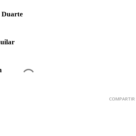
 Duarte
uilar
n
COMPARTIR