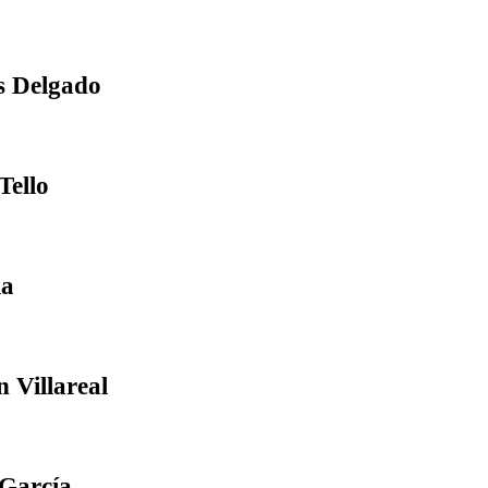
s Delgado
Tello
la
 Villareal
 García