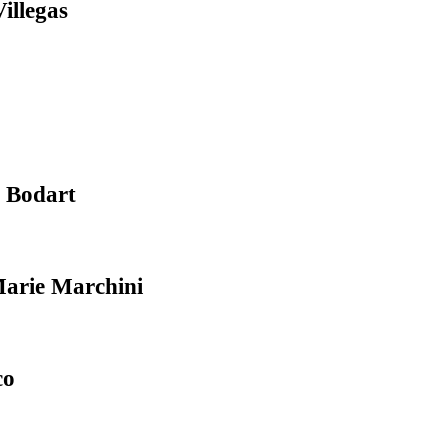
illegas
 Bodart
arie Marchini
co