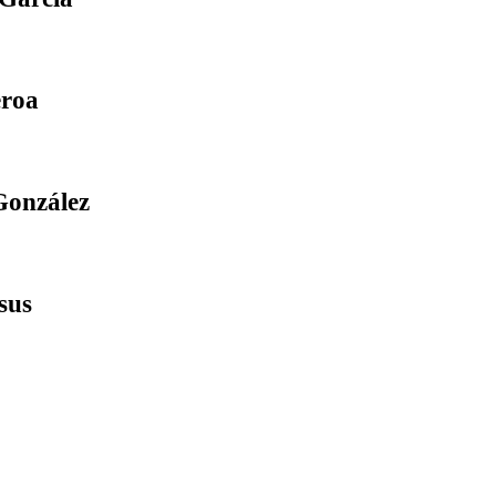
eroa
González
sus