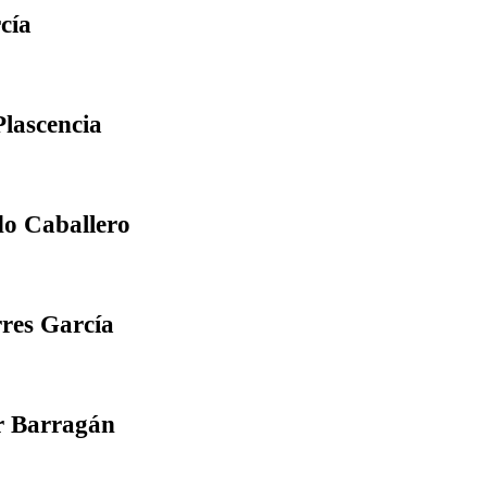
cía
lascencia
do Caballero
rres García
r Barragán